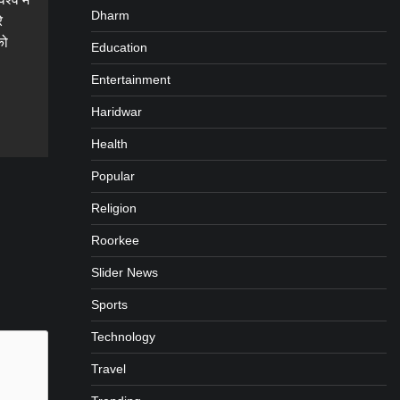
Dharm
े
को
Education
Entertainment
gram
are
Haridwar
Health
Popular
Religion
Roorkee
Slider News
Sports
Technology
Travel