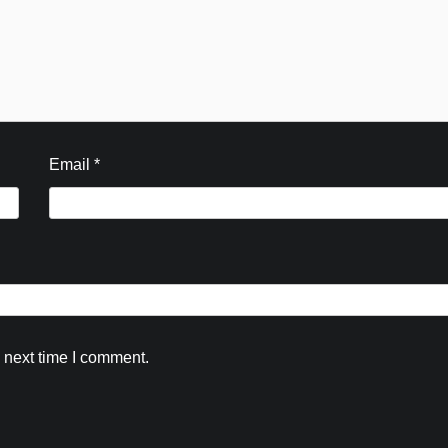
Email
*
 next time I comment.
Blog
शिवभक्तों के बीच पहुंचे DM व SSP हरिद्वार,ली स
में चाय की चुस्की