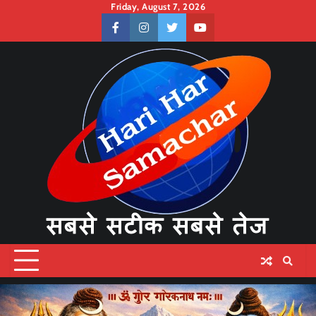
Skip
Friday, August 7, 2026
to
facebook
instagram
twitter
youtube
content