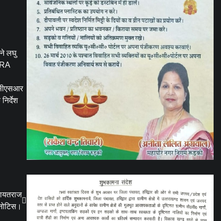
ने लघु
ARRA
ए सीएसआर
निर्देश
ंचायतराज
नोटिस।