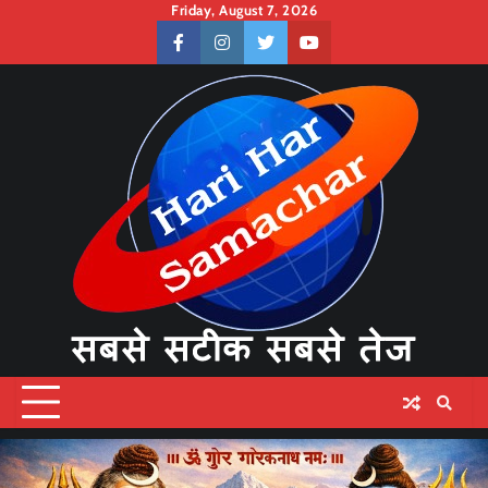
Skip
Friday, August 7, 2026
to
facebook
instagram
twitter
youtube
content