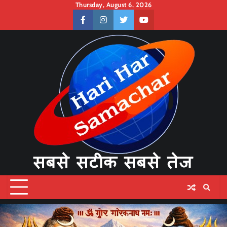
Skip
Thursday, August 6, 2026
to
facebook
instagram
twitter
youtube
content