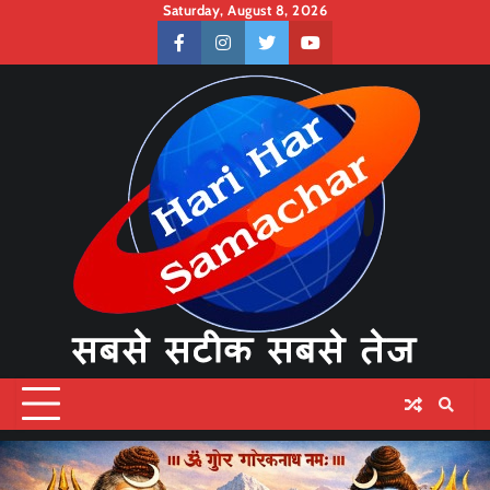
Skip
Saturday, August 8, 2026
to
facebook
instagram
twitter
youtube
content