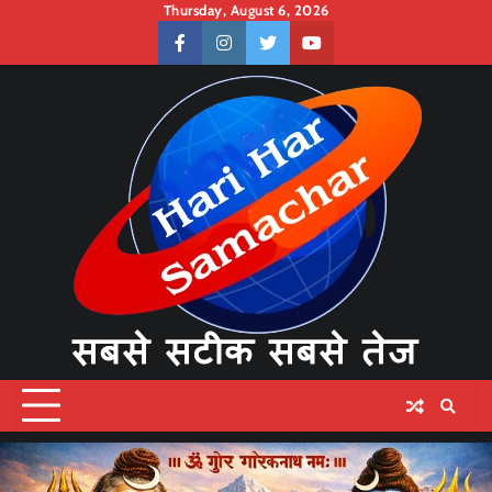
Skip
Thursday, August 6, 2026
to
facebook
instagram
twitter
youtube
content