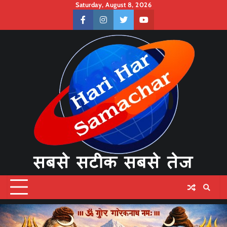
Skip
Saturday, August 8, 2026
to
facebook
instagram
twitter
youtube
content