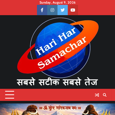
Skip
Sunday, August 9, 2026
to
facebook
instagram
twitter
youtube
content