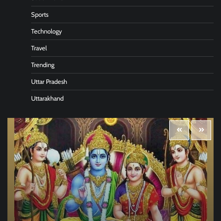
Sports
Technology
Travel
Trending
Uttar Pradesh
Uttarakhand