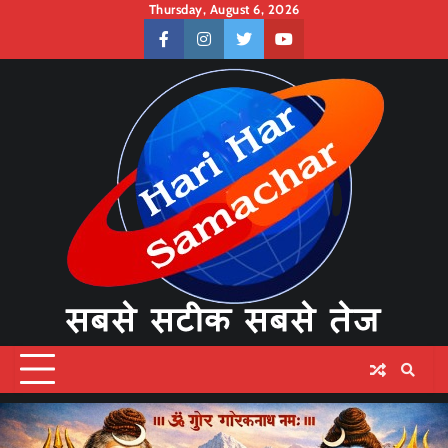
Skip
Thursday, August 6, 2026
to
facebook
instagram
twitter
youtube
content