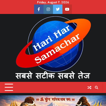
Skip
Friday, August 7, 2026
to
facebook
instagram
twitter
youtube
content