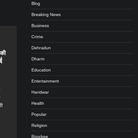
Blog
Breaking News
Business
Crime
Dehradun
 की
Dharm
ई
Education
Entertainment
य
Haridwar
े
Health
री
Popular
Religion
gram
are
Roorkee