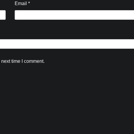
Email
*
Blog
9 से 13 अगस्त तक होगा भव्य आयोजन, परम पूज्
कृष्णा संजय जी महाराज करेंगे संगीतमय कथा का
वाचन
Kamal Sharma
August 9, 2026
0
 next time I comment.