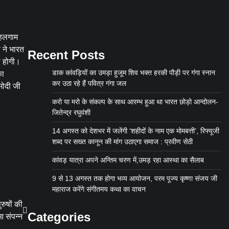
पहलगाम
 ने भारत
Recent Posts
ि होगी।
डाक कांवड़ियों का उमड़ा हुजूम शिव भक्त हरकी पौड़ी पर गंगा स्नान
का
कर उठा रहे हैं पवित्र गंगा जल
मोदी जी
करो या मरो के संकल्प के साथ आरम्भ हुआ था भारत छोड़ो आन्दोलन-
जितेन्द्र रघुवंशी
14 अगस्त को देशभर में जलेंगी ‘शहीदों के नाम एक मोमबत्ती’, रिफ्यूजी
शब्द पर सख्त कानून की मांग उठाएगा समाज : प्रवीण सेठी
कांवड़ यात्रा अपने अन्तिम चरण में,उमड़ रहा आस्था का सैलाब
9 से 13 अगस्त तक होगा भव्य आयोजन, परम पूज्य कृष्णा संजय जी
महाराज करेंगे संगीतमय कथा का वाचन
रुषों की
Categories
आ संपन्न