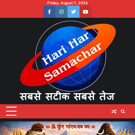
Skip
Friday, August 7, 2026
to
facebook
instagram
twitter
youtube
content