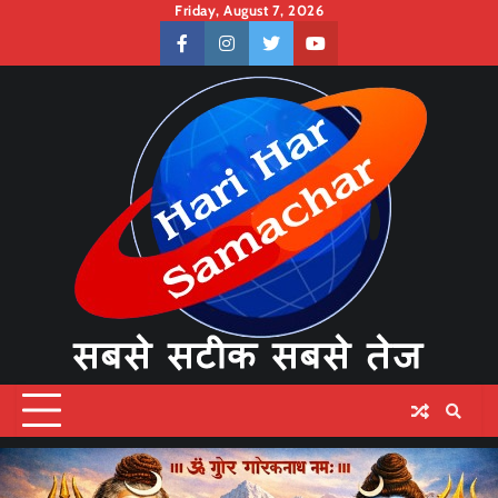
Skip
Friday, August 7, 2026
to
facebook
instagram
twitter
youtube
content