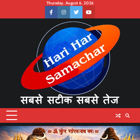
Skip
Thursday, August 6, 2026
to
facebook
instagram
twitter
youtube
content