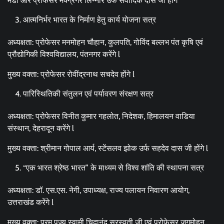
मंडी और प्रोफेसर मैक्ग्रेगर लिन्नौर उर्फ सर्वादिक दास जी होंगे
आत्मनिर्भर भारत के निर्माण हेतु कार्य योजना सत्र
अध्यक्षता: प्रोफेसर मनमोहन चौहान, कुलपति, गोविंद बल्लभ पंत कृषि एवं
प्रौद्योगिकी विश्वविद्यालय, पंतनगर करेंगे l
मुख्य वक्ता: प्रोफेसर रोवींद्रनाथ सचदेव होंगे l
पारिस्थितिकी संतुलन एवं पर्यावरण संरक्षण सत्र
अध्यक्षता: प्रोफेसर विनीत कुमार गहलोत, निदेशक, हिमालयन वाडिया
संस्थान, देहरादून करेंगे l
मुख्य वक्ता: श्रीमान गोपाल आर्य, स्टेंसलव झोक उर्फ सहदेव दास जी होंगे l
“एक भारत श्रेष्ठ भारत” के माध्यम से विश्व शांति की स्थापना सत्र
अध्यक्षता: डॉ. एस.एस. नेगी, उपाध्यक्ष, राज्य पलायन निवारण आयोग,
उत्तराखंड करेंगे l
मुख्य वक्ता: परम पूज्य स्वामी चिदानंद सरस्वती जी एवं प्रोफेसर जगमोहन