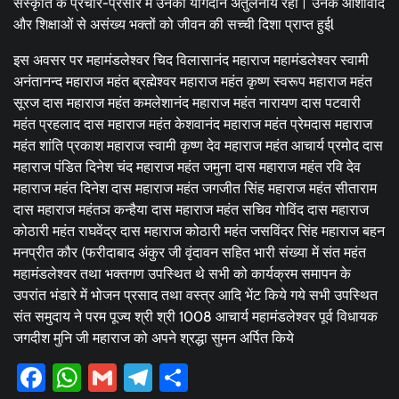
संस्कृति के प्रचार-प्रसार में उनका योगदान अतुलनीय रहा। उनके आशीर्वाद
और शिक्षाओं से असंख्य भक्तों को जीवन की सच्ची दिशा प्राप्त हुईl
इस अवसर पर महामंडलेश्वर चिद विलासानंद महाराज महामंडलेश्वर स्वामी
अनंतानन्द महाराज महंत ब्रह्मेश्वर महाराज महंत कृष्ण स्वरूप महाराज महंत
सूरज दास महाराज महंत कमलेशानंद महाराज महंत नारायण दास पटवारी
महंत प्रहलाद दास महाराज महंत केशवानंद महाराज महंत प्रेमदास महाराज
महंत शांति प्रकाश महाराज स्वामी कृष्ण देव महाराज महंत आचार्य प्रमोद दास
महाराज पंडित दिनेश चंद महाराज महंत जमुना दास महाराज महंत रवि देव
महाराज महंत दिनेश दास महाराज महंत जगजीत सिंह महाराज महंत सीताराम
दास महाराज महंतञ कन्हैया दास महाराज महंत सचिव गोविंद दास महाराज
कोठारी महंत राघवेंद्र दास महाराज कोठारी महंत जसविंदर सिंह महाराज बहन
मनप्रीत कौर (फरीदाबाद अंकुर जी वृंदावन सहित भारी संख्या में संत महंत
महामंडलेश्वर तथा भक्तगण उपस्थित थे सभी को कार्यक्रम समापन के
उपरांत भंडारे में भोजन प्रसाद तथा वस्त्र आदि भेंट किये गये सभी उपस्थित
संत समुदाय ने परम पूज्य श्री श्री 1008 आचार्य महामंडलेश्वर पूर्व विधायक
जगदीश मुनि जी महाराज को अपने श्रद्धा सुमन अर्पित किये
Facebook
WhatsApp
Gmail
Telegram
Share