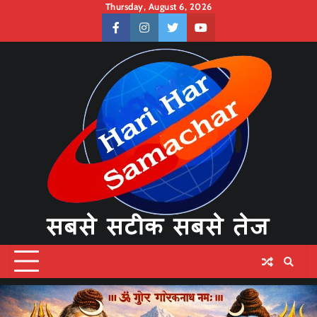
Skip
Thursday, August 6, 2026
to
facebook
instagram
twitter
youtube
content