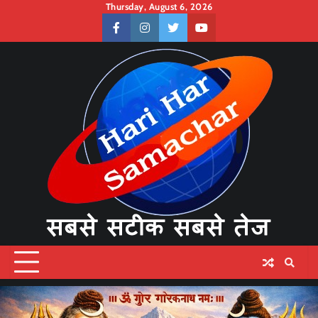
Skip
Thursday, August 6, 2026
to
facebook
instagram
twitter
youtube
content