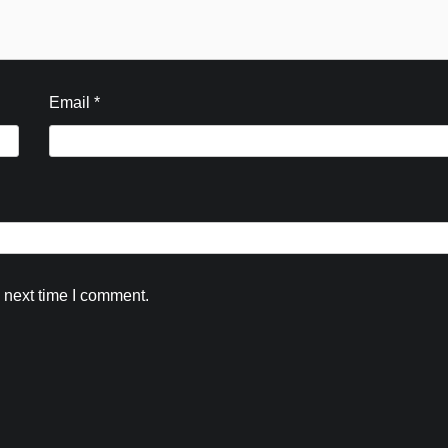
Kamal Sharma
August 5, 2026
0
Email
*
 next time I comment.