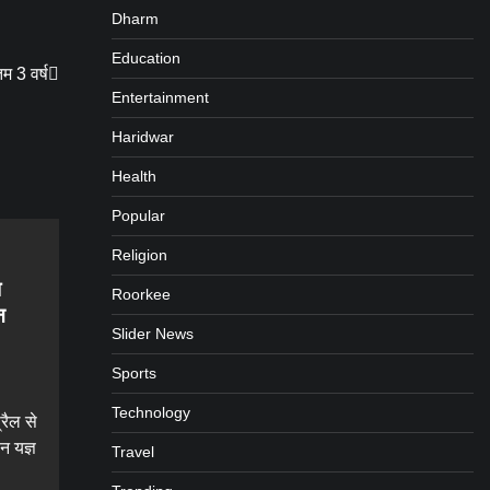
Dharm
Education
 3 वर्ष
Entertainment
Haridwar
Health
Popular
Religion
ा
Roorkee
न
Slider News
Sports
Technology
रैल से
न यज्ञ
Travel