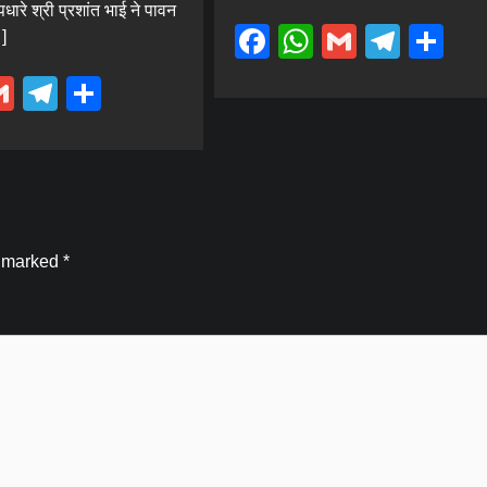
धारे श्री प्रशांत भाई ने पावन
Facebook
WhatsApp
Gmail
Tele
Sh
]
ebook
hatsApp
Gmail
Telegram
Share
e marked
*
Blog
हरिद्वार के सरकारी स्कूल में छात्राओं के कथित
शोषण पर बाल अधिकार आयोग सख्त, मुख्य शिक्षा
अधिकारी से मांगी विस्तृत रिपोर्ट