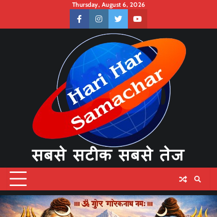
Skip
Thursday, August 6, 2026
to
facebook
instagram
twitter
youtube
content