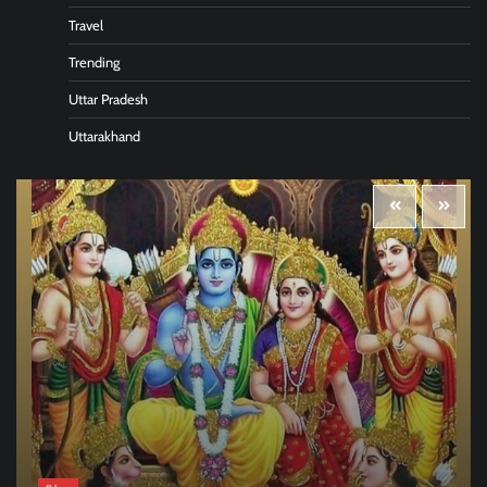
Travel
Trending
Uttar Pradesh
Uttarakhand