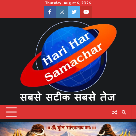
Skip
Thursday, August 6, 2026
to
facebook
instagram
twitter
youtube
content