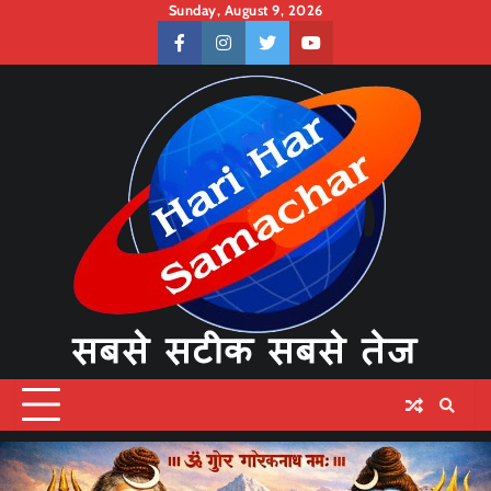
Skip
Sunday, August 9, 2026
to
facebook
instagram
twitter
youtube
content