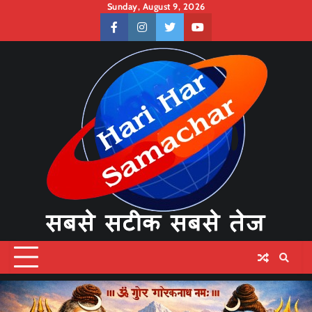
Skip
Sunday, August 9, 2026
to
facebook
instagram
twitter
youtube
content