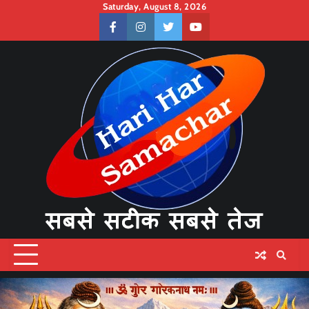
Skip
Saturday, August 8, 2026
to
facebook
instagram
twitter
youtube
content