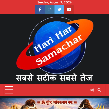
Skip
Sunday, August 9, 2026
to
facebook
instagram
twitter
youtube
content