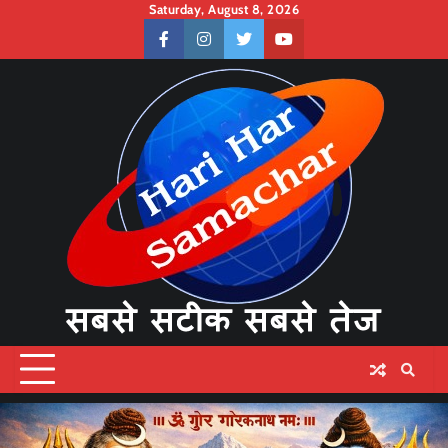
Skip
Saturday, August 8, 2026
to
facebook
instagram
twitter
youtube
content