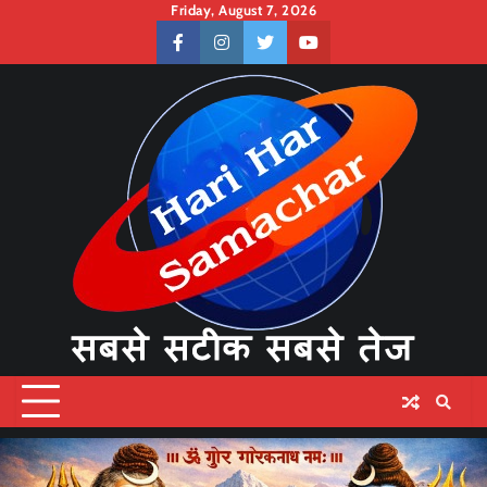
Skip
Friday, August 7, 2026
to
facebook
instagram
twitter
youtube
content