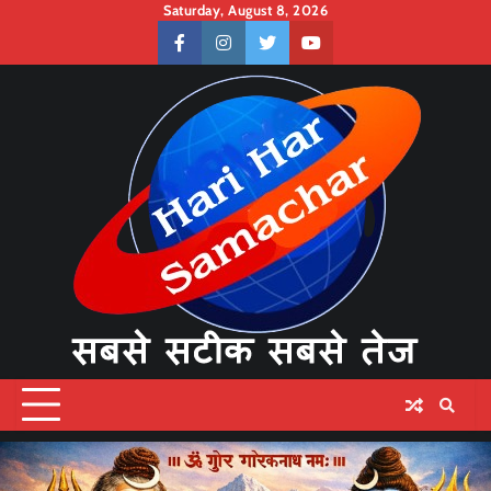
Skip
Saturday, August 8, 2026
to
facebook
instagram
twitter
youtube
content