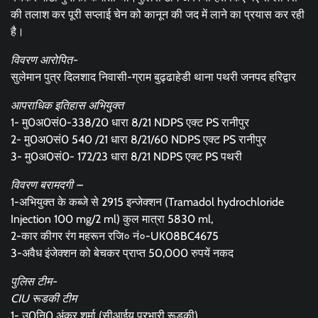
की तलाश कर पूरी सप्लाई चेन को कानून की जद में लाने का प्रयास कर रही
है।
विवरण आरोपित-
सुलेमान पुत्र दिलशाद निवासी-ग्राम बुढ्ढाहेडी थाना पथरी जनपद हरिद्वार
आपराधिक इतिहास अभियुक्त
1- मु0अ0सं0-338/20 धारा 8/21 NDPS एक्ट PS रानीपुर
2- मु0अ0सं0 540 /21 धारा 8/21/60 NDPS एक्ट PS रानीपुर
3- मु0अ0सं0- 172/23 धारा 8/21 NDPS एक्ट PS पथरी
विवरण बरामदगी –
1-अभियुक्त के कब्जे से 2915 इन्जेक्शन (Tramadol hydrochloride
Injection 100 mg/2 ml) कुल मात्रा 5830 ml,
2-कार कीगर रंग महरून रजि० नं०-UK08BC4675
3-अवैध इंजेक्शन को बेचकर प्राप्त 50,000 रुपयें नकद
पुलिस टीम-
CIU रूडकी टीम
1- उ0नि0 अंकुर शर्मा (सीआईयू प्रभारी रूडकी)