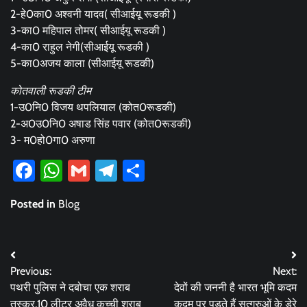
2-हे0का0 अश्वनी यादव( सीआईयू रूडकी )
3-का0 महिपाल तोमर( सीआईयू रूडकी )
4-का0 राहुल नेगी(सीआईयू रूडकी )
5-का0अजय काला (सीआईयू रूडकी)
कोतवाली रूडकी टीम
1-उ0नि0 विजय थपलियाल (कोत0रूडकी)
2-अ0उ0नि0 अषाड सिंह पवार (कोत0रूडकी)
3- म0हो0गा0 अरुणा
Facebook
WhatsApp
Gmail
Telegram
Share
Posted in
Blog
Post
Previous:
Next:
navigation
पथरी पुलिस ने दबोचा एक शराब
देवों की जननी है भारत भूमि कदम
तस्कर,10 लीटर अवैध कच्ची शराब
कदम पर पडते हैं सत्गुरुओं के डेरे