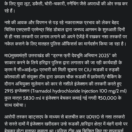
के लिए युवा लूट, डकैती, चोरी-चकारी, स्नैचिंग जैसे अपराधों की ओर रुख कर
रहे हैं।
नशे की आवक और विपणन से पड़ रहे नकारात्मक प्रभाव को लेकर बेहद
चिंतित एसएसपी प्रमेन्द्र सिंह डोबाल द्वारा जनपद आगमन के शुरुआती दिनों
से ही नशा तस्करी पर लगाम लगाने को अपने ऐजेंड़े में रखकर नशा तस्करों पर
नकेल कसने के लिए मातहत पुलिस ऑफिसर्स का मार्गदर्शन किया जा रहा है।
मा0मुख्यमंत्री उत्तराखंड की “ड्रग्स फ्री देवभूमि अभियान 2025” को
साकार करने के लिये हरिद्वार पुलिस द्वारा लगातार की जा रही कार्यवाही के
क्रम में सी०आई०यू० प्रभारी को मिली सूचना पर CIU रूडकी व रुड़की
कोतवाली की संयुक्त टीम द्वारा डमडम चौक रूडकी में छापेमारी/ चैकिंग के
दौरान अभियुक्त सुलेमान को कार से नशीले इंजेक्शन की तस्करी करते हुए
2915 इन्जेक्शन (Tramadol hydrochloride Injection 100 mg/2 ml)
कुल मात्रा 5830 ml व इंजेक्शन बेचकर कमाई गई नगदी ₹50,000 के
साथ दबोचा।
आरोपी तस्कर व्हाट्सएप के माध्यम से बातचीत कर उ0प्र0 से नशा तस्करो
से सस्ते दामों में इंजेक्शन खरीदकर उन्हे रूडकी /हरिद्वार क्षेत्र में मंहगें दामो पर
बेचकर मोटा मुनाफा कमाता था।पुलिस टीम अब चिन्हित किए गए सप्लायर्स