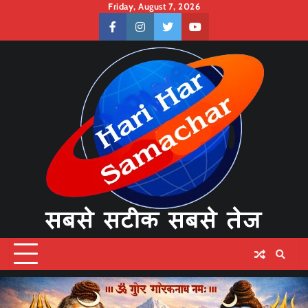
Skip
Friday, August 7, 2026
to
facebook
instagram
twitter
youtube
content