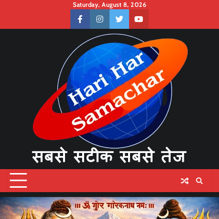
Skip
Saturday, August 8, 2026
to
facebook
instagram
twitter
youtube
content