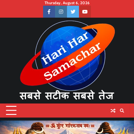
Skip
Thursday, August 6, 2026
to
facebook
instagram
twitter
youtube
content