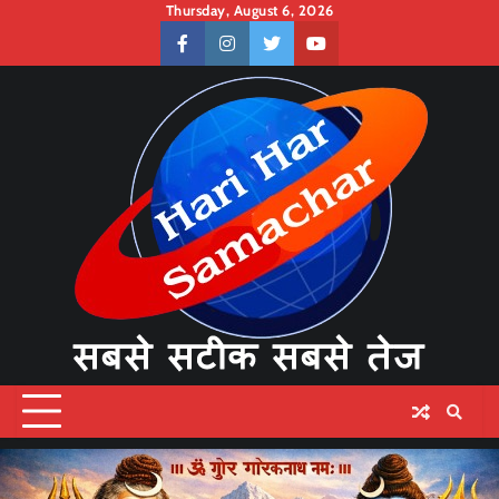
Skip
Thursday, August 6, 2026
to
facebook
instagram
twitter
youtube
content