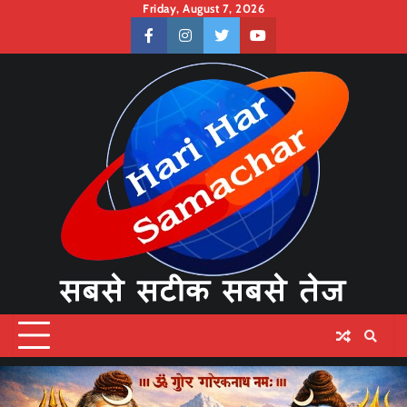
Skip
Friday, August 7, 2026
to
facebook
instagram
twitter
youtube
content