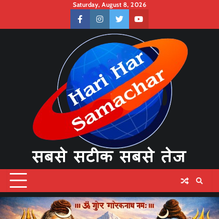
Skip
Saturday, August 8, 2026
to
facebook
instagram
twitter
youtube
content