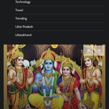
Technology
Travel
Trending
Uttar Pradesh
Uttarakhand