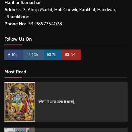
Harihar Samachar
Address:
3, Ahuja Markit, Holi Chowk, Kankhal, Haridwar,
Uttarakhand.
Phone No:
+91-9897754078
Follow Us On
10k
20k
7k
1M
Most Read
बरेली में आज लगा है कर्फ्यू