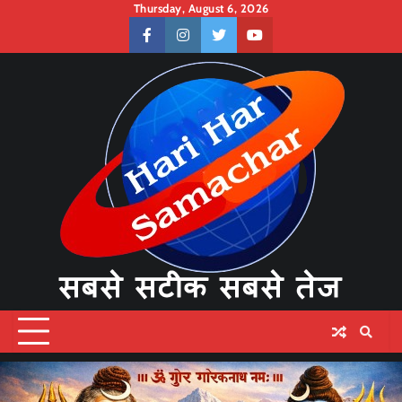
Skip
Thursday, August 6, 2026
to
facebook
instagram
twitter
youtube
content