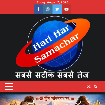
Skip
Friday, August 7, 2026
to
facebook
instagram
twitter
youtube
content