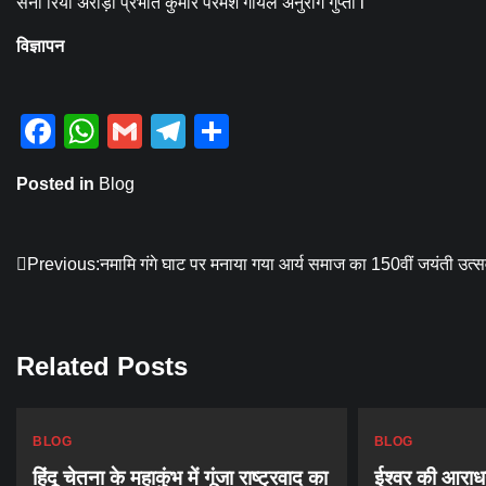
सैनी रिया अरोड़ा प्रभात कुमार परमेश गोयल अनुराग गुप्ता l
विज्ञापन
Facebook
WhatsApp
Gmail
Telegram
Share
Posted in
Blog
Post
Previous:
नमामि गंगे घाट पर मनाया गया आर्य समाज का 150वीं जयंती उत्
navigation
Related Posts
BLOG
BLOG
हिंदू चेतना के महाकुंभ में गूंजा राष्ट्रवाद का
ईश्वर की आराधन