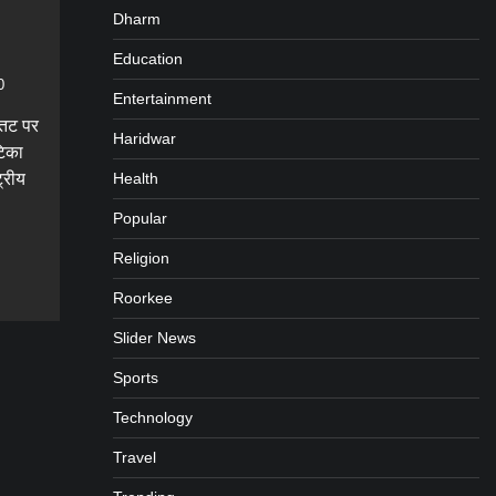
Dharm
Education
0
Entertainment
 तट पर
Haridwar
टिका
Health
ट्रीय
Popular
gram
are
Religion
Roorkee
Slider News
Sports
Technology
Travel