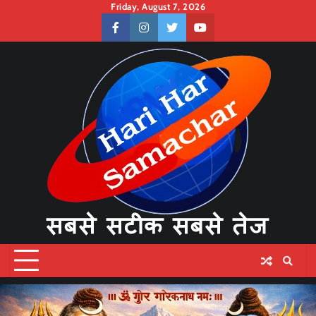
Skip
Friday, August 7, 2026
to
facebook
instagram
twitter
youtube
content