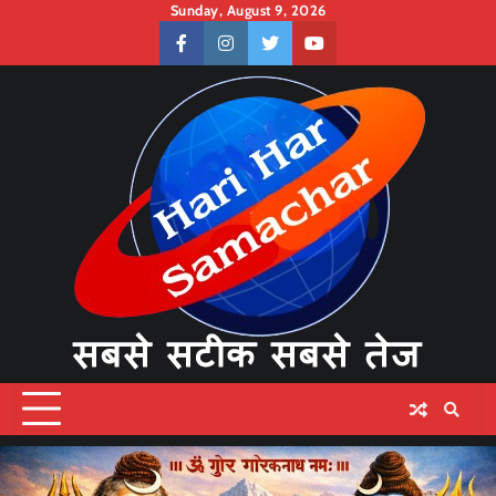
Skip
Sunday, August 9, 2026
to
facebook
instagram
twitter
youtube
content