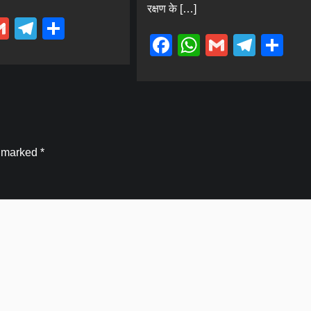
रक्षण के […]
ebook
hatsApp
Gmail
Telegram
Share
Facebook
WhatsApp
Gmail
Tele
Sh
e marked
*