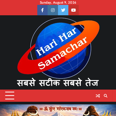
Skip
Sunday, August 9, 2026
to
facebook
instagram
twitter
youtube
content