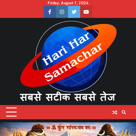
Skip
Friday, August 7, 2026
to
facebook
instagram
twitter
youtube
content