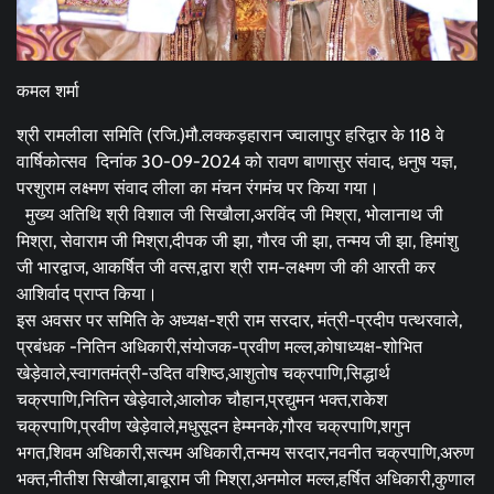
कमल शर्मा
श्री रामलीला समिति (रजि.)मौ.लक्कड़हारान ज्वालापुर हरिद्वार के 118 वे
वार्षिकोत्सव दिनांक 30-09-2024 को रावण बाणासुर संवाद, धनुष यज्ञ,
परशुराम लक्ष्मण संवाद लीला का मंचन रंगमंच पर किया गया।
मुख्य अतिथि श्री विशाल जी सिखौला,अरविंद जी मिश्रा, भोलानाथ जी
मिश्रा, सेवाराम जी मिश्रा,दीपक जी झा, गौरव जी झा, तन्मय जी झा, हिमांशु
जी भारद्वाज, आकर्षित जी वत्स,द्वारा श्री राम-लक्ष्मण जी की आरती कर
आशिर्वाद प्राप्त किया।
इस अवसर पर समिति के अध्यक्ष-श्री राम सरदार, मंत्री-प्रदीप पत्थरवाले,
प्रबंधक -नितिन अधिकारी,संयोजक-प्रवीण मल्ल,कोषाध्यक्ष-शोभित
खेड़ेवाले,स्वागतमंत्री-उदित वशिष्ठ,आशुतोष चक्रपाणि,सिद्धार्थ
चक्रपाणि,नितिन खेड़ेवाले,आलोक चौहान,प्रद्युमन भक्त,राकेश
चक्रपाणि,प्रवीण खेड़ेवाले,मधुसूदन हेम्मनके,गौरव चक्रपाणि,शगुन
भगत,शिवम अधिकारी,सत्यम अधिकारी,तन्मय सरदार,नवनीत चक्रपाणि,अरुण
भक्त,नीतीश सिखौला,बाबूराम जी मिश्रा,अनमोल मल्ल,हर्षित अधिकारी,कुणाल