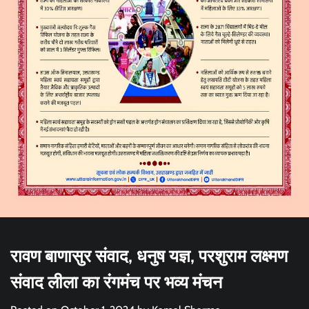
रावण बाणासुर संवाद, धनुष यज्ञ, परशुराम लक्ष्मण
संवाद लीला का रंगमंच पर भव्य मंचन