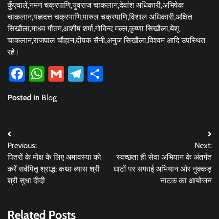
कुँएवाले,नमन चक्रपाणि,युवराज चाकलान,देवांश अधिकारी,अभिषेक
चाकलान,यज्ञदत्त चक्रपाणि,पारुल चक्रपाणि,विशाल अधिकारी,अक्षित
सिखौला,माधव गौतम,आशीष शर्मा,गोविन्द मल्ल,कृष्णा सिखौला,येशू
चाकलान,राजपाल चौहान,दीपक सैनी,अनुज सिखौला,विश्वम आदि उपस्थित
रहे।
Facebook
WhatsApp
Gmail
Telegram
Share
Posted in
Blog
Post
Previous:
Next:
navigation
पितरों के मोक्ष के लिए अमावस्या को
स्वच्छता ही सेवा अभियान के अंतर्गत
करें सर्वपितृ श्राद्ध: कथा व्यास श्री
घाटों पर सफाई अभियान ओर नुक्कड़
श्री सुधा दीदी
नाटक का आयोजन
Related Posts