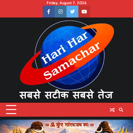
Skip
Friday, August 7, 2026
to
facebook
instagram
twitter
youtube
content