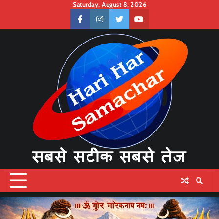
Skip
Saturday, August 8, 2026
to
facebook
instagram
twitter
youtube
content