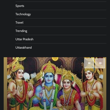
Sports
Technology
Travel
Trending
Uttar Pradesh
Uttarakhand