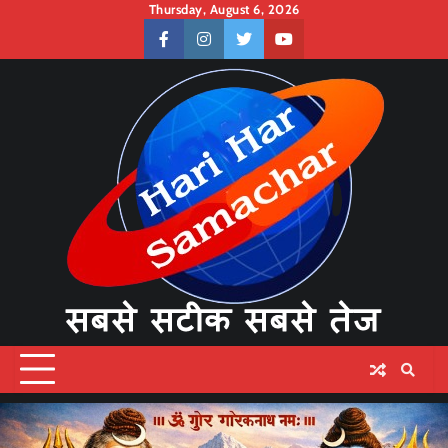
Skip
Thursday, August 6, 2026
to
facebook
instagram
twitter
youtube
content