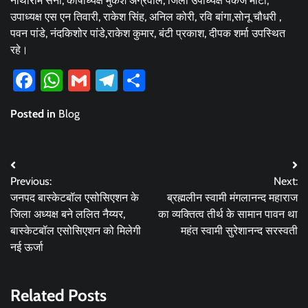
नाथीराम सैनी, कोषाध्यक्ष मुकेश अग्रवाल, जिला उपाध्यक्ष पंकज माटा,
उपाध्यक्ष एस एन तिवारी, राकेश सिंह, अनिल कोरी, रवि बांगा,सोनू चौधरी ,
पवन पांडे, नंदकिशोर पांडे,राकेश कुमार, बंटी प्रकाश, दीपक शर्मा उपस्थित
रहे।
Facebook
WhatsApp
Gmail
Telegram
Share
Posted in
Blog
Post
Previous:
Next:
navigation
जनपद बास्केटबॉल एसोसिएशन के
ब्रह्मलीन स्वामी मंगलानन्द महाराज
जिला अध्यक्ष बने ललित नैय्यर,
का व्यक्तित्व तीर्थ के सामान पावन था
बास्केटबॉल एसोसिएशन को मिलेगी
महंत स्वामी सुरेशानन्द सरस्वती
नई ऊर्जा
Related Posts