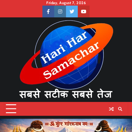
Skip
Friday, August 7, 2026
to
facebook
instagram
twitter
youtube
content