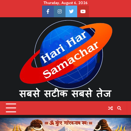
Skip
Thursday, August 6, 2026
to
facebook
instagram
twitter
youtube
content