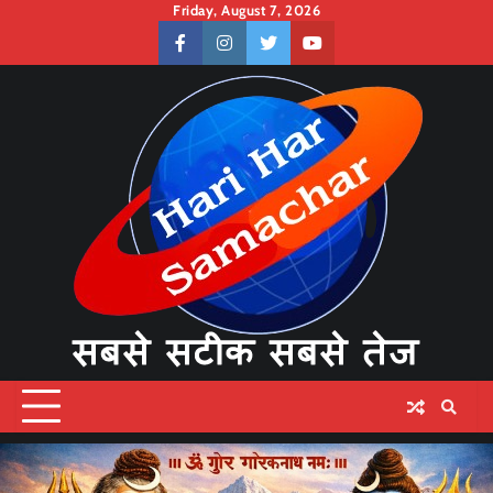
Skip
Friday, August 7, 2026
to
facebook
instagram
twitter
youtube
content