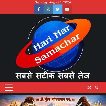
Skip
Saturday, August 8, 2026
to
facebook
instagram
twitter
youtube
content