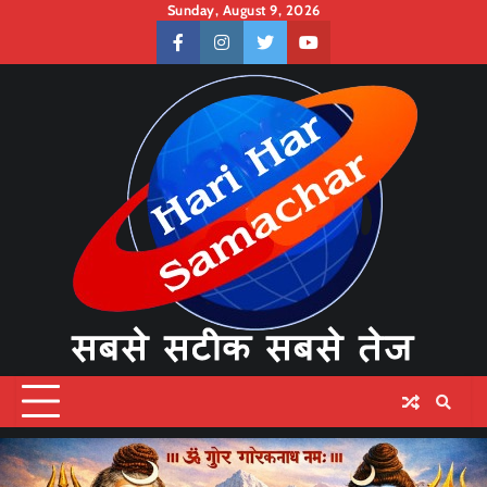
Skip
Sunday, August 9, 2026
to
facebook
instagram
twitter
youtube
content