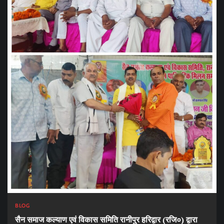
BLOG
सैन समाज कल्याण एवं विकास समिति रानीपुर हरिद्वार (रजि०) द्वारा