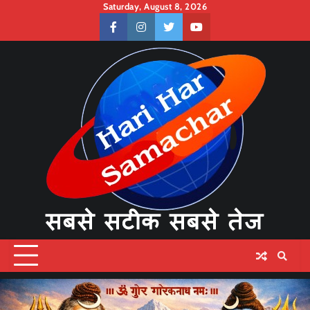
Skip
Saturday, August 8, 2026
to
facebook
instagram
twitter
youtube
content